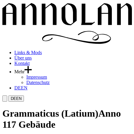
Links & Mods
Über uns
Kontakt
Mehr
Impressum
Datenschutz
DE
EN
DE
EN
Grammaticus (Latium)
Anno
117 Gebäude