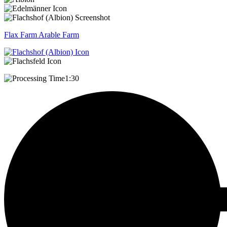
Flax Farm
Arable Farm
1:30