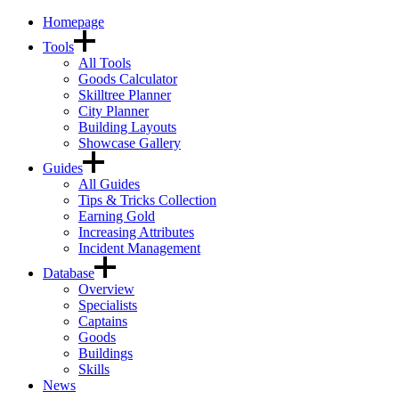
Homepage
Tools
All Tools
Goods Calculator
Skilltree Planner
City Planner
Building Layouts
Showcase Gallery
Guides
All Guides
Tips & Tricks Collection
Earning Gold
Increasing Attributes
Incident Management
Database
Overview
Specialists
Captains
Goods
Buildings
Skills
News