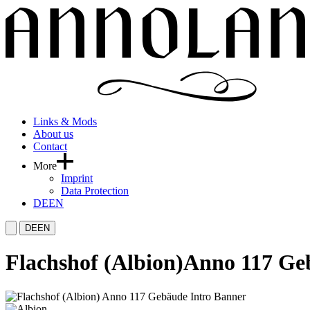
Links & Mods
About us
Contact
More
Imprint
Data Protection
DE
EN
DE
EN
Flachshof (Albion)
Anno 117 Ge