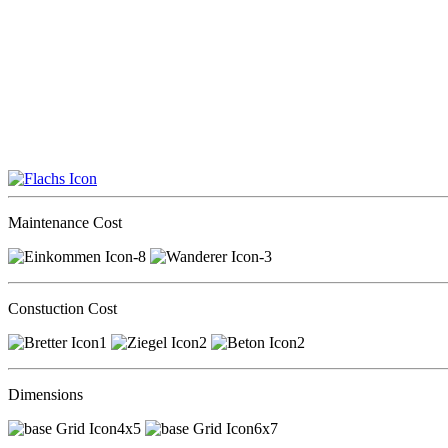
Maintenance Cost
-8
-3
Constuction Cost
1
2
2
Dimensions
4x5
6x7