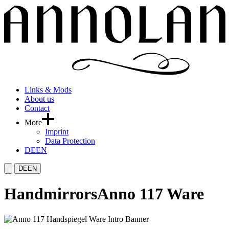
Links & Mods
About us
Contact
More
Imprint
Data Protection
DE
EN
DE
EN
Handmirrors
Anno 117 Ware