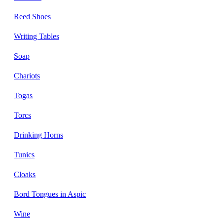
Reed Shoes
Writing Tables
Soap
Chariots
Togas
Torcs
Drinking Horns
Tunics
Cloaks
Bord Tongues in Aspic
Wine