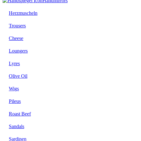
Handmirrors
Herzmuscheln
Trousers
Cheese
Loungers
Lyres
Olive Oil
Wigs
Pileus
Roast Beef
Sandals
Sardinen