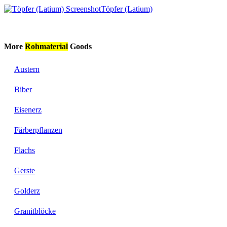
Töpfer (Latium)
More
Rohmaterial
Goods
Austern
Biber
Eisenerz
Färberpflanzen
Flachs
Gerste
Golderz
Granitblöcke