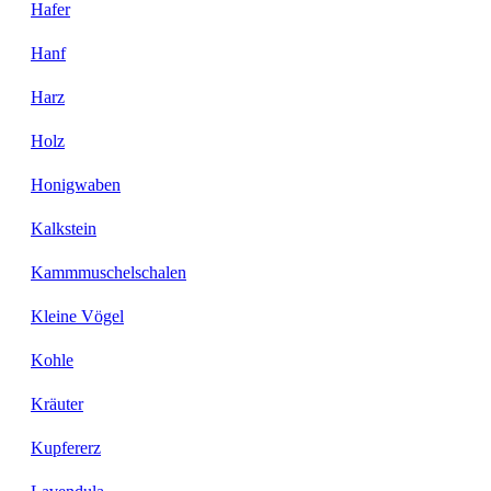
Hafer
Hanf
Harz
Holz
Honigwaben
Kalkstein
Kammmuschelschalen
Kleine Vögel
Kohle
Kräuter
Kupfererz