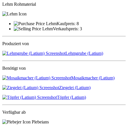
Lehm
Rohmaterial
Kaufpreis:
8
Verkaufspreis:
3
Produziert von
Lehmgrube (Latium)
Benötigt von
Mosaikmacher (Latium)
Ziegelei (Latium)
Töpfer (Latium)
Verfügbar ab
Plebeians