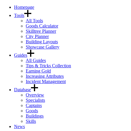
Homepage
Tools
All Tools
Goods Calculator
Skilltree Planner
City Planner
Building Layouts
Showcase Gallery
Guides
All Guides
Tips & Tricks Collection
Earning Gold
Increasing Attributes
Incident Management
Database
Overview
Specialists
Captains
Goods
Buildings
Skills
News