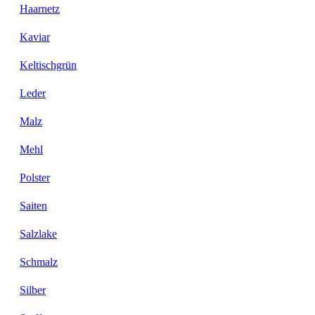
Haarnetz
Kaviar
Keltischgrün
Leder
Malz
Mehl
Polster
Saiten
Salzlake
Schmalz
Silber