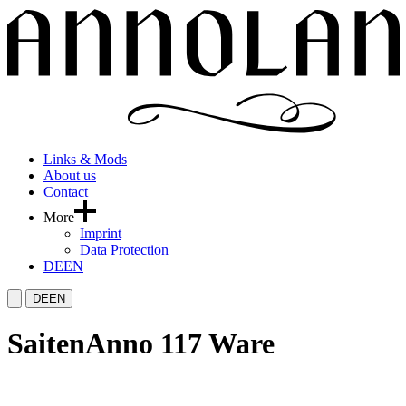
Links & Mods
About us
Contact
More
Imprint
Data Protection
DE
EN
DE
EN
Saiten
Anno 117 Ware