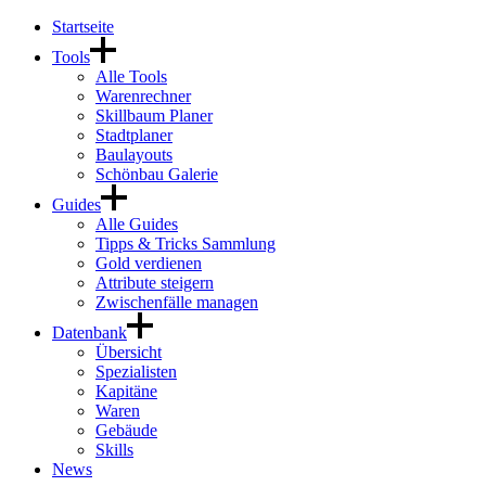
Startseite
Tools
Alle Tools
Warenrechner
Skillbaum Planer
Stadtplaner
Baulayouts
Schönbau Galerie
Guides
Alle Guides
Tipps & Tricks Sammlung
Gold verdienen
Attribute steigern
Zwischenfälle managen
Datenbank
Übersicht
Spezialisten
Kapitäne
Waren
Gebäude
Skills
News