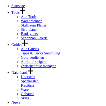
Startseite
Tools
Alle Tools
Warenrechner
Skillbaum Planer
Stadtplaner
Baulayouts
Schönbau Galerie
Guides
Alle Guides
Tipps & Tricks Sammlung
Gold verdienen
Attribute steigern
Zwischenfälle managen
Datenbank
Übersicht
Spezialisten
Kapitäne
Waren
Gebäude
Skills
News