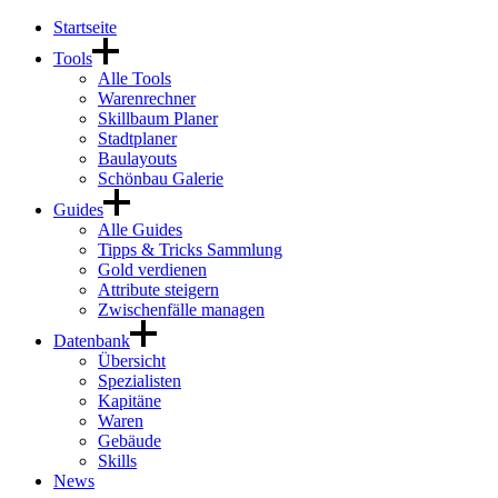
Startseite
Tools
Alle Tools
Warenrechner
Skillbaum Planer
Stadtplaner
Baulayouts
Schönbau Galerie
Guides
Alle Guides
Tipps & Tricks Sammlung
Gold verdienen
Attribute steigern
Zwischenfälle managen
Datenbank
Übersicht
Spezialisten
Kapitäne
Waren
Gebäude
Skills
News