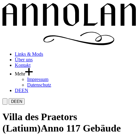
Links & Mods
Über uns
Kontakt
Mehr
Impressum
Datenschutz
DE
EN
DE
EN
Villa des Praetors
(Latium)
Anno 117 Gebäude