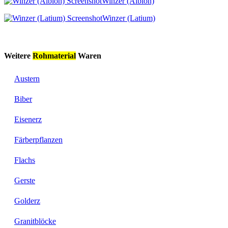
Winzer (Albion)
Winzer (Latium)
Weitere
Rohmaterial
Waren
Austern
Biber
Eisenerz
Färberpflanzen
Flachs
Gerste
Golderz
Granitblöcke