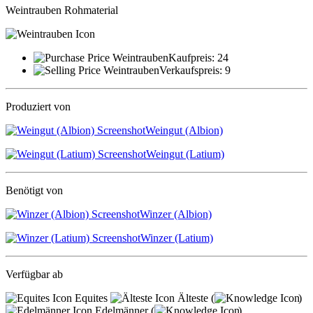
Weintrauben
Rohmaterial
Kaufpreis:
24
Verkaufspreis:
9
Produziert von
Weingut (Albion)
Weingut (Latium)
Benötigt von
Winzer (Albion)
Winzer (Latium)
Verfügbar ab
Equites
Älteste (
)
Edelmänner (
)