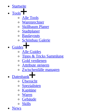
Startseite
Tools
Alle Tools
Warenrechner
Skillbaum Planer
Stadtplaner
Baulayouts
Schönbau Galerie
Guides
Alle Guides
Tipps & Tricks Sammlung
Gold verdienen
Attribute steigern
Zwischenfälle managen
Datenbank
Übersicht
Spezialisten
Kapitäne
Waren
Gebäude
Skills
News