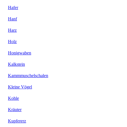
Hafer
Hanf
Harz
Holz
Honigwaben
Kalkstein
Kammmuschelschalen
Kleine Vögel
Kohle
Kräuter
Kupfererz