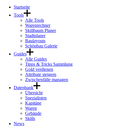
Startseite
Tools
Alle Tools
Warenrechner
Skillbaum Planer
Stadtplaner
Baulayouts
Schönbau Galerie
Guides
Alle Guides
Tipps & Tricks Sammlung
Gold verdienen
Attribute steigern
Zwischenfälle managen
Datenbank
Übersicht
Spezialisten
Kapitäne
Waren
Gebäude
Skills
News