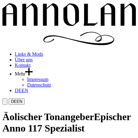
Links & Mods
Über uns
Kontakt
Mehr
Impressum
Datenschutz
DE
EN
DE
EN
Äolischer Tonangeber
Epischer
Anno 117 Spezialist