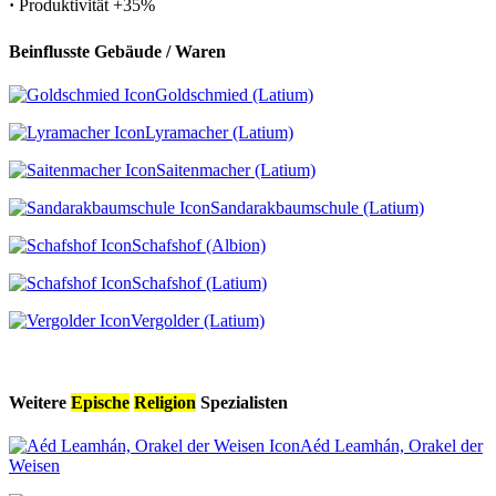
·
Produktivität
+35%
Beinflusste Gebäude / Waren
Goldschmied (Latium)
Lyramacher (Latium)
Saitenmacher (Latium)
Sandarakbaumschule (Latium)
Schafshof (Albion)
Schafshof (Latium)
Vergolder (Latium)
Weitere
Epische
Religion
Spezialisten
Aéd Leamhán, Orakel der
Weisen