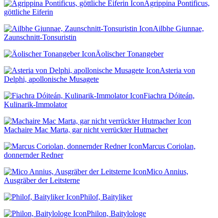
Agrippina Pontificus,
göttliche Eiferin
Ailbhe Giunnae,
Zaunschnitt-Tonsuristin
Äolischer Tonangeber
Asteria von
Delphi, apollonische Musagete
Fiachra Dóiteán,
Kulinarik-Immolator
Machaire Mac Marta, gar nicht verrückter Hutmacher
Marcus Coriolan,
donnernder Redner
Mico Annius,
Ausgräber der Leitsterne
Philof, Baityliker
Philon, Baitylologe