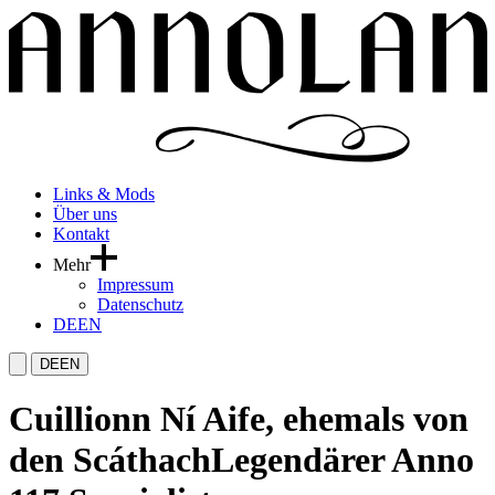
Links & Mods
Über uns
Kontakt
Mehr
Impressum
Datenschutz
DE
EN
DE
EN
Cuillionn Ní Aife, ehemals von
den Scáthach
Legendärer Anno