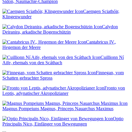
Sidon, Naumachie-Champion
Caemgen Sciathóir,
Klingenwunder
Calydon
Deiranira, arkadische Bogenschützin
Cantabricus IV.,
Hegemon der Meere
Cuillionn Ní
Aife, ehemals von den Scáthach
Finnegan, vom
Schatten gebrachter Spross
Fronto von
Leptis, adynatischer Akropolizianer
Magnus Pompeiuns Magnus, Princeps Nauarchus Maximus
Optio
Principalis Nico, Einfänger von Bewegungen