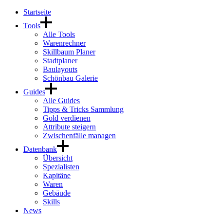
Startseite
Tools
Alle Tools
Warenrechner
Skillbaum Planer
Stadtplaner
Baulayouts
Schönbau Galerie
Guides
Alle Guides
Tipps & Tricks Sammlung
Gold verdienen
Attribute steigern
Zwischenfälle managen
Datenbank
Übersicht
Spezialisten
Kapitäne
Waren
Gebäude
Skills
News