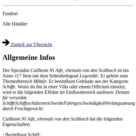
Fundort
Alle Händler
Zurück zur Übersicht
Allgemeine Infos
Der Spezialist
Cuillionn Ní Aife, ehemals von den Scáthach
ist ein
Anno 117 Item mit dem Seltenheitsgrad
Legendär
. Er gehört zum
Themenbereich
Militär
. Er beeinflusst Gebäude aus der Kategorie
Schiffe
. Wenn du ihn in einer Villa oder einem Officium einsetzt,
wird er die folgenden Effekte im Einflussbereich auslösen:
Denare
für versenkte
Schiffe
Schiffsschützenreichweite
Fahrtgeschwindigkeit
Verlangsamung
durch Frachtgewicht
.
Cuillionn Ní Aife, ehemals von den Scáthach
hat die folgenden
Eigenschaften:
·
Beeinflusst Schiff: