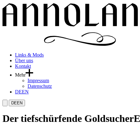
Links & Mods
Über uns
Kontakt
Mehr
Impressum
Datenschutz
DE
EN
DE
EN
Der tiefschürfende Goldsucher
E