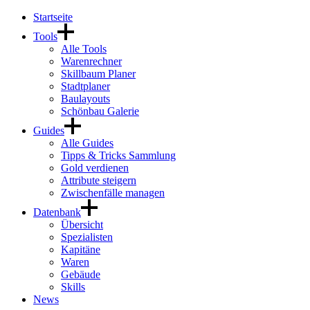
Startseite
Tools
Alle Tools
Warenrechner
Skillbaum Planer
Stadtplaner
Baulayouts
Schönbau Galerie
Guides
Alle Guides
Tipps & Tricks Sammlung
Gold verdienen
Attribute steigern
Zwischenfälle managen
Datenbank
Übersicht
Spezialisten
Kapitäne
Waren
Gebäude
Skills
News