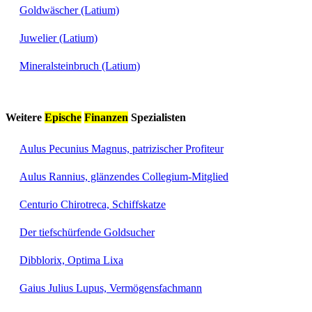
Goldwäscher (Latium)
Juwelier (Latium)
Mineralsteinbruch (Latium)
Weitere
Epische
Finanzen
Spezialisten
Aulus Pecunius Magnus, patrizischer Profiteur
Aulus Rannius, glänzendes Collegium-Mitglied
Centurio Chirotreca, Schiffskatze
Der tiefschürfende Goldsucher
Dibblorix, Optima Lixa
Gaius Julius Lupus, Vermögensfachmann