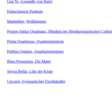
Gan Ye, Gesandte von Haixi
Halsschmuck-Pashedu
Madaidhin, Wollkämmer
Pompo Sittius Quadratus, Mitglied des Bisellariorianischen Colle
Prima Quartienus, Quartiermeisterin
Publius Quintus, Amphipraetorianer
Rhea Proserpina, Dis Mater
Servia Bellia, Lilie der Küste
Uiscarix, hygeianischer Fischhändler