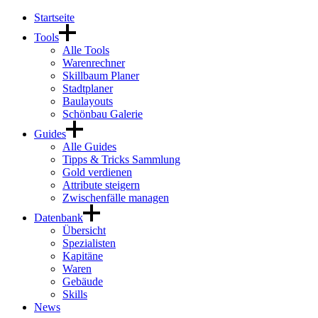
Startseite
Tools
Alle Tools
Warenrechner
Skillbaum Planer
Stadtplaner
Baulayouts
Schönbau Galerie
Guides
Alle Guides
Tipps & Tricks Sammlung
Gold verdienen
Attribute steigern
Zwischenfälle managen
Datenbank
Übersicht
Spezialisten
Kapitäne
Waren
Gebäude
Skills
News