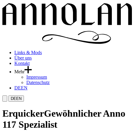
Links & Mods
Über uns
Kontakt
Mehr
Impressum
Datenschutz
DE
EN
DE
EN
Erquicker
Gewöhnlicher Anno
117 Spezialist