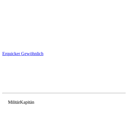
Erquicker
Gewöhnlich
Militär
Kapitän