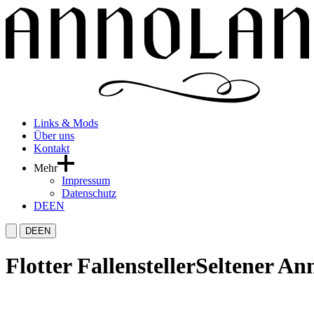
Links & Mods
Über uns
Kontakt
Mehr
Impressum
Datenschutz
DE
EN
DE
EN
Flotter Fallensteller
Seltener Ann