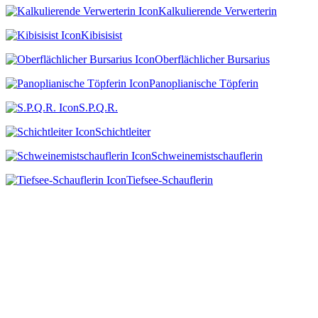
Kalkulierende Verwerterin
Kibisisist
Oberflächlicher Bursarius
Panoplianische Töpferin
S.P.Q.R.
Schichtleiter
Schweinemistschauflerin
Tiefsee-Schauflerin