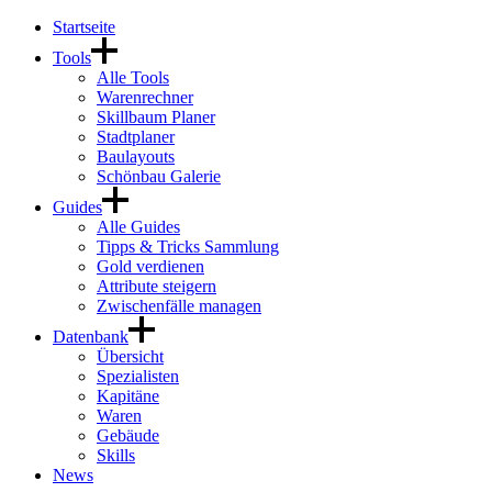
Startseite
Tools
Alle Tools
Warenrechner
Skillbaum Planer
Stadtplaner
Baulayouts
Schönbau Galerie
Guides
Alle Guides
Tipps & Tricks Sammlung
Gold verdienen
Attribute steigern
Zwischenfälle managen
Datenbank
Übersicht
Spezialisten
Kapitäne
Waren
Gebäude
Skills
News