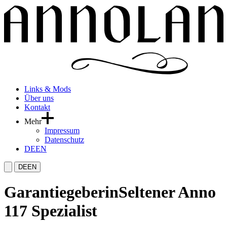
Links & Mods
Über uns
Kontakt
Mehr
Impressum
Datenschutz
DE
EN
DE
EN
Garantiegeberin
Seltener Anno
117 Spezialist