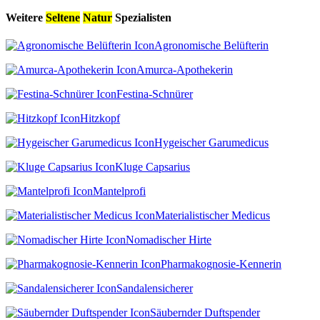
Weitere
Seltene
Natur
Spezialisten
Agronomische Belüfterin
Amurca-Apothekerin
Festina-Schnürer
Hitzkopf
Hygeischer Garumedicus
Kluge Capsarius
Mantelprofi
Materialistischer Medicus
Nomadischer Hirte
Pharmakognosie-Kennerin
Sandalensicherer
Säubernder Duftspender