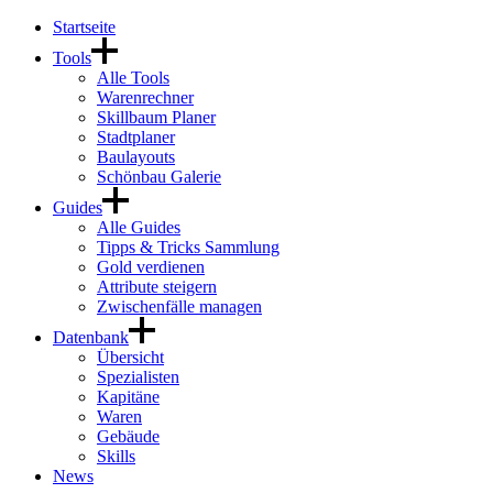
Startseite
Tools
Alle Tools
Warenrechner
Skillbaum Planer
Stadtplaner
Baulayouts
Schönbau Galerie
Guides
Alle Guides
Tipps & Tricks Sammlung
Gold verdienen
Attribute steigern
Zwischenfälle managen
Datenbank
Übersicht
Spezialisten
Kapitäne
Waren
Gebäude
Skills
News