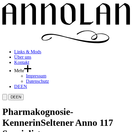
Links & Mods
Über uns
Kontakt
Mehr
Impressum
Datenschutz
DE
EN
DE
EN
Pharmakognosie-
Kennerin
Seltener Anno 117