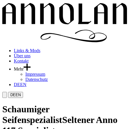
Links & Mods
Über uns
Kontakt
Mehr
Impressum
Datenschutz
DE
EN
DE
EN
Schaumiger
Seifenspezialist
Seltener Anno