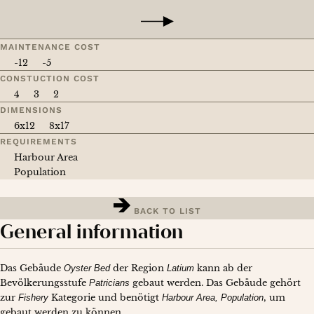
MAINTENANCE COST
-12
-5
CONSTUCTION COST
4
3
2
DIMENSIONS
6x12
8x17
REQUIREMENTS
Harbour Area
Population
BACK TO LIST
General information
Das Gebäude
Oyster Bed
der Region
Latium
kann ab der
Bevölkerungsstufe
Patricians
gebaut werden. Das Gebäude gehört
zur
Fishery
Kategorie und benötigt
Harbour Area
Population
, um
gebaut werden zu können.