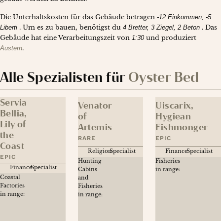
Die Unterhaltskosten für das Gebäude betragen
-12 Einkommen
-5
Liberti
. Um es zu bauen, benötigst du
4 Bretter
3 Ziegel
2 Beton
. Das
Gebäude hat eine Verarbeitungszeit von
1:30
und produziert
Austern
.
Alle Spezialisten für
Oyster Bed
Servia
Venator
Uiscarix,
Bellia,
of
Hygiean
Lily of
Artemis
Fishmonger
the
RARE
EPIC
Coast
Religion
Specialist
Finance
Specialist
EPIC
Hunting
Fisheries
Finance
Specialist
Cabins
in range:
Coastal
and
Deutsch
Factories
Fisheries
in range:
in range:
English