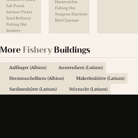
Horsecatcher
Salt Ponds
Fishing Hut
Saltwort Picker
Sturgeon Hatchery
Sand Refinery
Bird Charmer
Fishing Hut
Snailery
More
Fishery
Buildings
Aalfänger (Albion)
Austernfarm (Latium)
Herzmuschelfarm (Albion)
Makrelenhütte (Latium)
Sardinenhütte (Latium)
Störzucht (Latium)