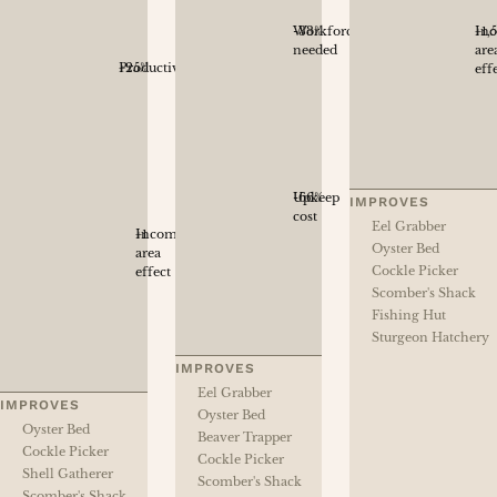
Workforce
-33%
In
+1,5
needed
are
Productivity
+25%
eff
Upkeep
-66%
IMPROVES
cost
Eel Grabber
Income
+1
Oyster Bed
area
Cockle Picker
effect
Scomber's Shack
Fishing Hut
Sturgeon Hatchery
IMPROVES
Eel Grabber
IMPROVES
Oyster Bed
Oyster Bed
Beaver Trapper
Cockle Picker
Cockle Picker
Shell Gatherer
Scomber's Shack
Scomber's Shack