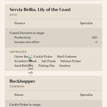
Servia Bellia, Lily of the Coast
EPIC
Finance
Specialist
Coastal Factories in range:
Productivity
+25%
Income area effect
+1
IMPROVES
Oyster Bed
Cockle Picker
Shell Gatherer
Scomber's Shack
Salt Ponds
Saltwort Picker
Sand Refinery
Fishing Hut
Snailery
Rockhopper
COMMON
Nature
Specialist
Cockle Picker in range: