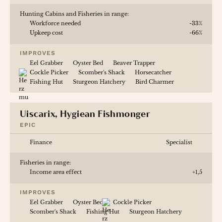
Hunting Cabins and Fisheries in range:
Workforce needed
-33%
Upkeep cost
-66%
IMPROVES
Eel Grabber
Oyster Bed
Beaver Trapper
Cockle Picker
Scomber's Shack
Horsecatcher
Fishing Hut
Sturgeon Hatchery
Bird Charmer
Uiscarix, Hygiean Fishmonger
EPIC
Finance
Specialist
Fisheries in range:
Income area effect
+1,5
IMPROVES
Eel Grabber
Oyster Bed
Cockle Picker
Scomber's Shack
Fishing Hut
Sturgeon Hatchery