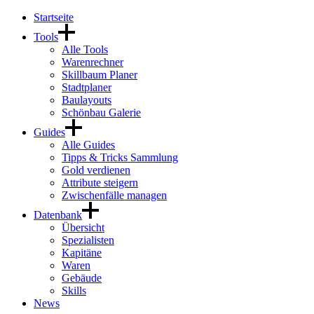
Startseite
Tools
Alle Tools
Warenrechner
Skillbaum Planer
Stadtplaner
Baulayouts
Schönbau Galerie
Guides
Alle Guides
Tipps & Tricks Sammlung
Gold verdienen
Attribute steigern
Zwischenfälle managen
Datenbank
Übersicht
Spezialisten
Kapitäne
Waren
Gebäude
Skills
News