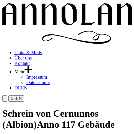
Links & Mods
Über uns
Kontakt
Mehr
Impressum
Datenschutz
DE
EN
DE
EN
Schrein von Cernunnos
(Albion)
Anno 117 Gebäude