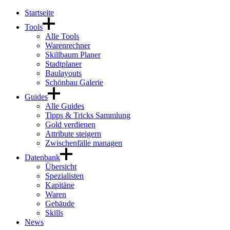
Startseite
Tools
Alle Tools
Warenrechner
Skillbaum Planer
Stadtplaner
Baulayouts
Schönbau Galerie
Guides
Alle Guides
Tipps & Tricks Sammlung
Gold verdienen
Attribute steigern
Zwischenfälle managen
Datenbank
Übersicht
Spezialisten
Kapitäne
Waren
Gebäude
Skills
News