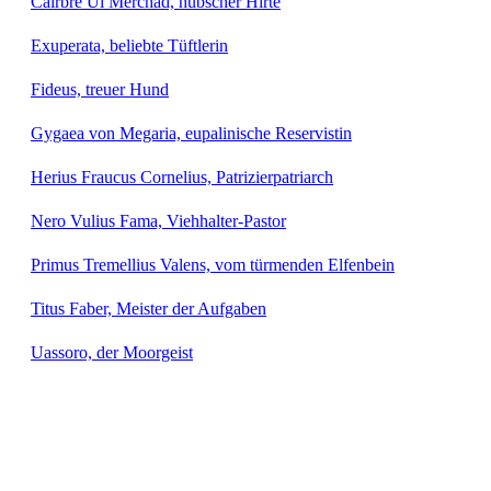
Cairbre Uí Merchad, hübscher Hirte
Exuperata, beliebte Tüftlerin
Fideus, treuer Hund
Gygaea von Megaria, eupalinische Reservistin
Herius Fraucus Cornelius, Patrizierpatriarch
Nero Vulius Fama, Viehhalter-Pastor
Primus Tremellius Valens, vom türmenden Elfenbein
Titus Faber, Meister der Aufgaben
Uassoro, der Moorgeist