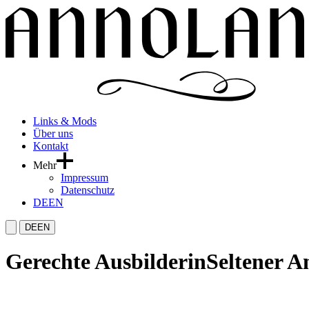
Links & Mods
Über uns
Kontakt
Mehr
Impressum
Datenschutz
DE
EN
DE
EN
Gerechte Ausbilderin
Seltener A