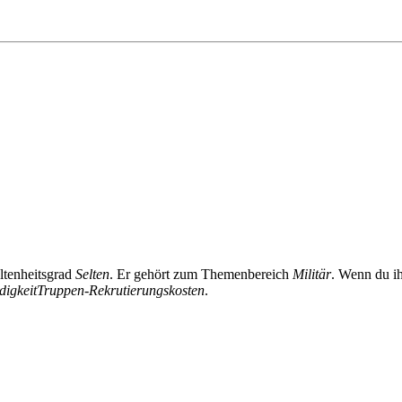
ltenheitsgrad
Selten
. Er gehört zum Themenbereich
Militär
. Wenn du ih
igkeit
Truppen-Rekrutierungskosten
.