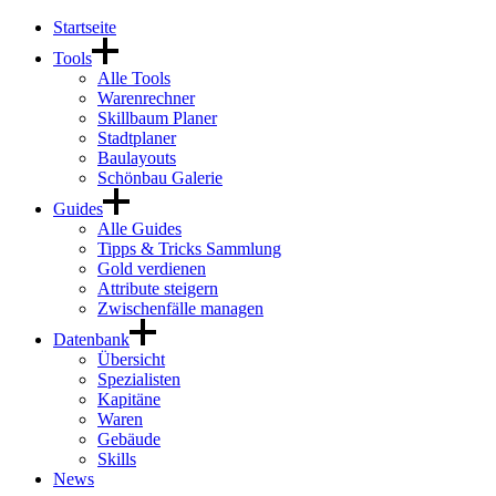
Startseite
Tools
Alle Tools
Warenrechner
Skillbaum Planer
Stadtplaner
Baulayouts
Schönbau Galerie
Guides
Alle Guides
Tipps & Tricks Sammlung
Gold verdienen
Attribute steigern
Zwischenfälle managen
Datenbank
Übersicht
Spezialisten
Kapitäne
Waren
Gebäude
Skills
News