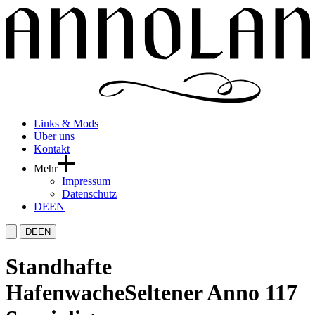
Links & Mods
Über uns
Kontakt
Mehr
Impressum
Datenschutz
DE
EN
DE
EN
Standhafte
Hafenwache
Seltener Anno 117