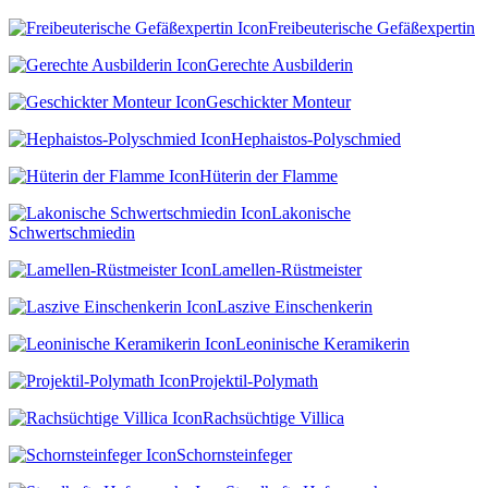
Freibeuterische Gefäßexpertin
Gerechte Ausbilderin
Geschickter Monteur
Hephaistos-Polyschmied
Hüterin der Flamme
Lakonische
Schwertschmiedin
Lamellen-Rüstmeister
Laszive Einschenkerin
Leoninische Keramikerin
Projektil-Polymath
Rachsüchtige Villica
Schornsteinfeger