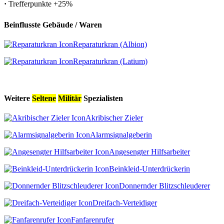
·
Trefferpunkte
+25%
Beinflusste Gebäude / Waren
Reparaturkran (Albion)
Reparaturkran (Latium)
Weitere
Seltene
Militär
Spezialisten
Akribischer Zieler
Alarmsignalgeberin
Angesengter Hilfsarbeiter
Beinkleid-Unterdrückerin
Donnernder Blitzschleuderer
Dreifach-Verteidiger
Fanfarenrufer