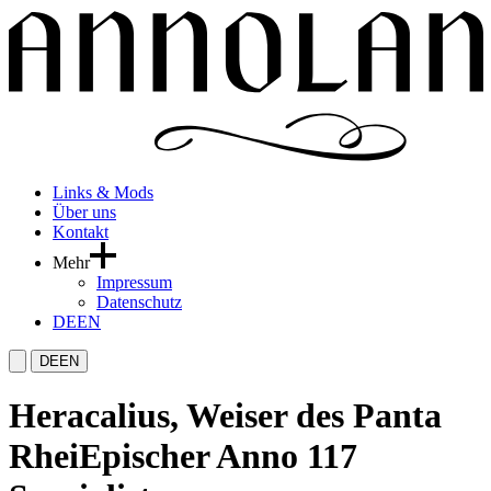
Links & Mods
Über uns
Kontakt
Mehr
Impressum
Datenschutz
DE
EN
DE
EN
Heracalius, Weiser des Panta
Rhei
Epischer Anno 117