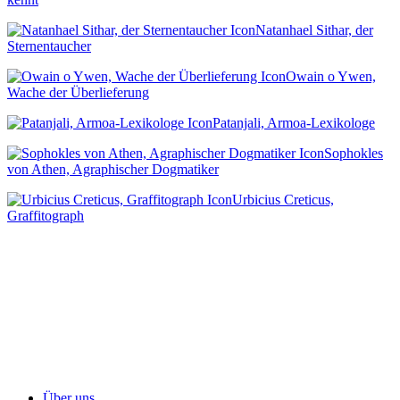
Natanhael Sithar, der
Sternentaucher
Owain o Ywen,
Wache der Überlieferung
Patanjali, Armoa-Lexikologe
Sophokles
von Athen, Agraphischer Dogmatiker
Urbicius Creticus,
Graffitograph
Über uns