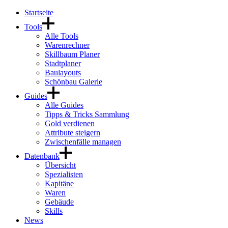
Startseite
Tools
Alle Tools
Warenrechner
Skillbaum Planer
Stadtplaner
Baulayouts
Schönbau Galerie
Guides
Alle Guides
Tipps & Tricks Sammlung
Gold verdienen
Attribute steigern
Zwischenfälle managen
Datenbank
Übersicht
Spezialisten
Kapitäne
Waren
Gebäude
Skills
News