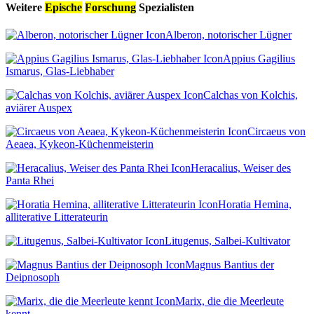
Weitere
Epische
Forschung
Spezialisten
Alberon, notorischer Lügner
Appius Gagilius
Ismarus, Glas-Liebhaber
Calchas von Kolchis,
aviärer Auspex
Circaeus von
Aeaea, Kykeon-Küchenmeisterin
Heracalius, Weiser des
Panta Rhei
Horatia Hemina,
alliterative Litterateurin
Litugenus, Salbei-Kultivator
Magnus Bantius der
Deipnosoph
Marix, die die Meerleute
kennt