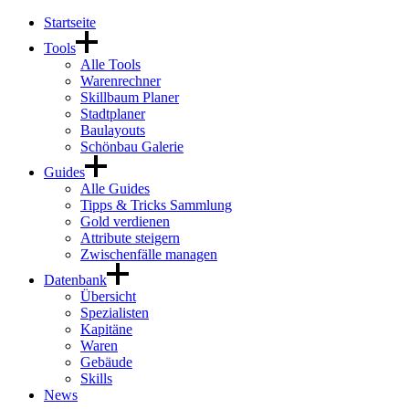
Startseite
Tools
Alle Tools
Warenrechner
Skillbaum Planer
Stadtplaner
Baulayouts
Schönbau Galerie
Guides
Alle Guides
Tipps & Tricks Sammlung
Gold verdienen
Attribute steigern
Zwischenfälle managen
Datenbank
Übersicht
Spezialisten
Kapitäne
Waren
Gebäude
Skills
News