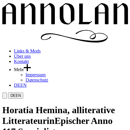
Links & Mods
Über uns
Kontakt
Mehr
Impressum
Datenschutz
DE
EN
DE
EN
Horatia Hemina, alliterative
Litterateurin
Epischer Anno