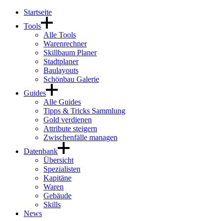
Startseite
Tools
Alle Tools
Warenrechner
Skillbaum Planer
Stadtplaner
Baulayouts
Schönbau Galerie
Guides
Alle Guides
Tipps & Tricks Sammlung
Gold verdienen
Attribute steigern
Zwischenfälle managen
Datenbank
Übersicht
Spezialisten
Kapitäne
Waren
Gebäude
Skills
News