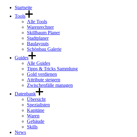
Startseite
Tools
Alle Tools
Warenrechner
Skillbaum Planer
Stadtplaner
Baulayouts
Schönbau Galerie
Guides
Alle Guides
Tipps & Tricks Sammlung
Gold verdienen
Attribute steigern
Zwischenfälle managen
Datenbank
Übersicht
Spezialisten
Kapitäne
Waren
Gebäude
Skills
News