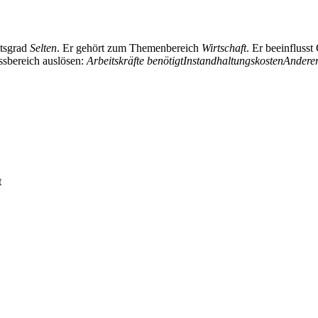
itsgrad
Selten
. Er gehört zum Themenbereich
Wirtschaft
. Er beeinfluss
ussbereich auslösen:
Arbeitskräfte benötigt
Instandhaltungskosten
Anderer
t