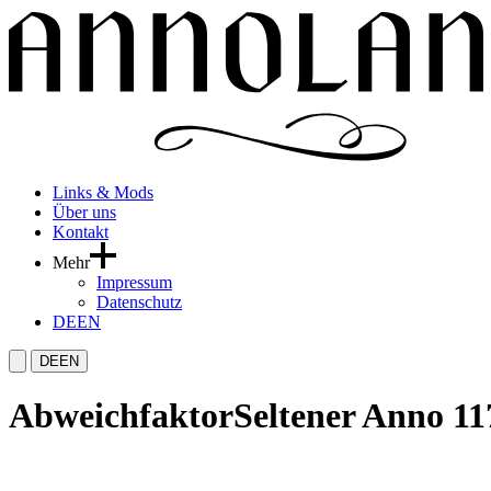
Links & Mods
Über uns
Kontakt
Mehr
Impressum
Datenschutz
DE
EN
DE
EN
Abweichfaktor
Seltener Anno 117