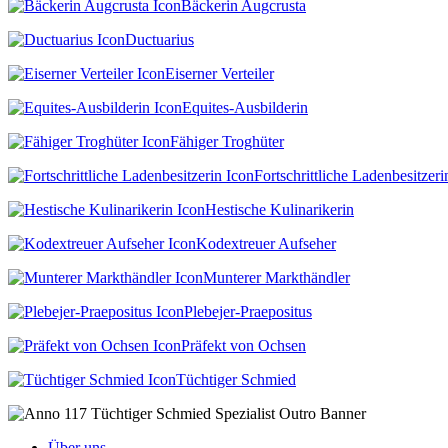
Bäckerin Augcrusta
Ductuarius
Eiserner Verteiler
Equites-Ausbilderin
Fähiger Troghüter
Fortschrittliche Ladenbesitzeri
Hestische Kulinarikerin
Kodextreuer Aufseher
Munterer Markthändler
Plebejer-Praepositus
Präfekt von Ochsen
Tüchtiger Schmied
Über uns