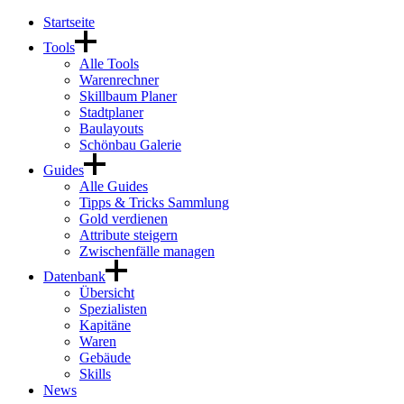
Startseite
Tools
Alle Tools
Warenrechner
Skillbaum Planer
Stadtplaner
Baulayouts
Schönbau Galerie
Guides
Alle Guides
Tipps & Tricks Sammlung
Gold verdienen
Attribute steigern
Zwischenfälle managen
Datenbank
Übersicht
Spezialisten
Kapitäne
Waren
Gebäude
Skills
News