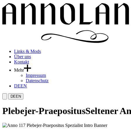
Links & Mods
Über uns
Kontakt
Mehr
Impressum
Datenschutz
DE
EN
DE
EN
Plebejer-Praepositus
Seltener An