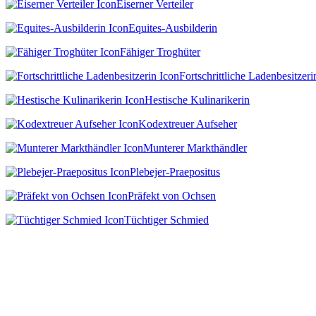
Eiserner Verteiler
Equites-Ausbilderin
Fähiger Troghüter
Fortschrittliche Ladenbesitzeri
Hestische Kulinarikerin
Kodextreuer Aufseher
Munterer Markthändler
Plebejer-Praepositus
Präfekt von Ochsen
Tüchtiger Schmied