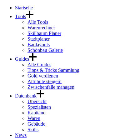
Startseite
Tools
Alle Tools
Warenrechner
Skillbaum Planer
Stadtplaner
Baulayouts
Schönbau Galerie
Guides
Alle Guides
Tipps & Tricks Sammlung
Gold verdienen
Attribute steigern
Zwischenfälle managen
Datenbank
Übersicht
Spezialisten
Kapitäne
Waren
Gebäude
Skills
News