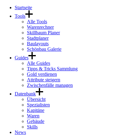
Startseite
Tools
Alle Tools
Warenrechner
Skillbaum Planer
Stadtplaner
Baulayouts
Schönbau Galerie
Guides
Alle Guides
Tipps & Tricks Sammlung
Gold verdienen
Attribute steigern
Zwischenfälle managen
Datenbank
Übersicht
Spezialisten
Kapitäne
Waren
Gebäude
Skills
News