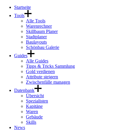
Startseite
Tools
Alle Tools
Warenrechner
Skillbaum Planer
Stadtplaner
Baulayouts
Schönbau Galerie
Guides
Alle Guides
Tipps & Tricks Sammlung
Gold verdienen
Attribute steigern
Zwischenfälle managen
Datenbank
Übersicht
Spezialisten
Kapitäne
Waren
Gebäude
Skills
News