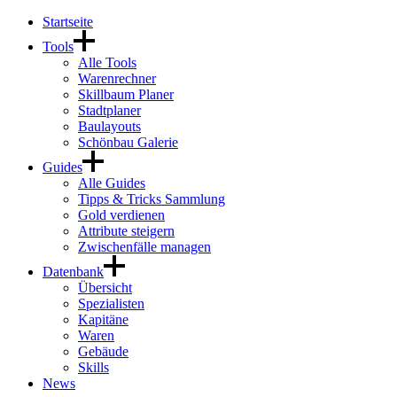
Startseite
Tools
Alle Tools
Warenrechner
Skillbaum Planer
Stadtplaner
Baulayouts
Schönbau Galerie
Guides
Alle Guides
Tipps & Tricks Sammlung
Gold verdienen
Attribute steigern
Zwischenfälle managen
Datenbank
Übersicht
Spezialisten
Kapitäne
Waren
Gebäude
Skills
News