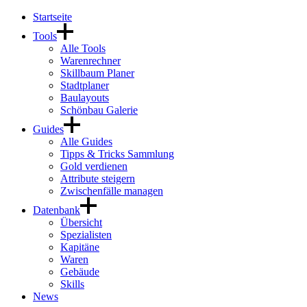
Startseite
Tools
Alle Tools
Warenrechner
Skillbaum Planer
Stadtplaner
Baulayouts
Schönbau Galerie
Guides
Alle Guides
Tipps & Tricks Sammlung
Gold verdienen
Attribute steigern
Zwischenfälle managen
Datenbank
Übersicht
Spezialisten
Kapitäne
Waren
Gebäude
Skills
News