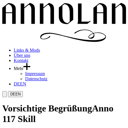
Links & Mods
Über uns
Kontakt
Mehr
Impressum
Datenschutz
DE
EN
DE
EN
Vorsichtige Begrüßung
Anno
117 Skill