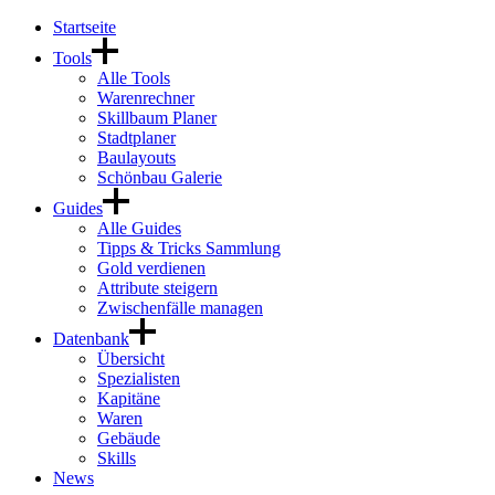
Startseite
Tools
Alle Tools
Warenrechner
Skillbaum Planer
Stadtplaner
Baulayouts
Schönbau Galerie
Guides
Alle Guides
Tipps & Tricks Sammlung
Gold verdienen
Attribute steigern
Zwischenfälle managen
Datenbank
Übersicht
Spezialisten
Kapitäne
Waren
Gebäude
Skills
News