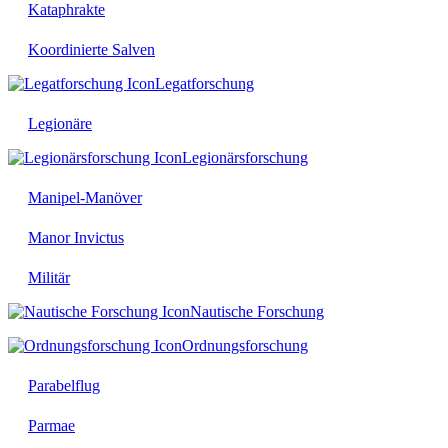
Kataphrakte
Koordinierte Salven
Legatforschung
Legionäre
Legionärsforschung
Manipel-Manöver
Manor Invictus
Militär
Nautische Forschung
Ordnungsforschung
Parabelflug
Parmae