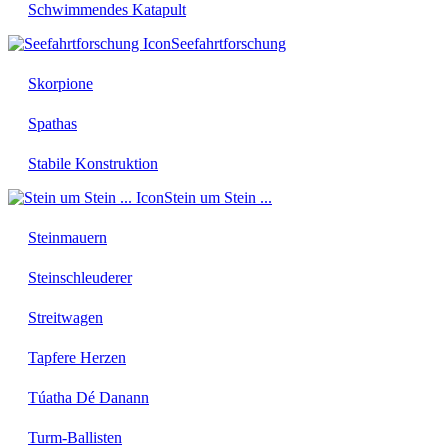
Schwimmendes Katapult
Seefahrtforschung
Skorpione
Spathas
Stabile Konstruktion
Stein um Stein ...
Steinmauern
Steinschleuderer
Streitwagen
Tapfere Herzen
Túatha Dé Danann
Turm-Ballisten