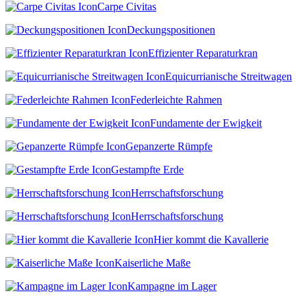
Carpe Civitas
Deckungspositionen
Effizienter Reparaturkran
Equicurrianische Streitwagen
Federleichte Rahmen
Fundamente der Ewigkeit
Gepanzerte Rümpfe
Gestampfte Erde
Herrschaftsforschung
Herrschaftsforschung
Hier kommt die Kavallerie
Kaiserliche Maße
Kampagne im Lager