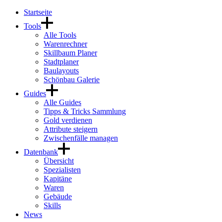
Startseite
Tools
Alle Tools
Warenrechner
Skillbaum Planer
Stadtplaner
Baulayouts
Schönbau Galerie
Guides
Alle Guides
Tipps & Tricks Sammlung
Gold verdienen
Attribute steigern
Zwischenfälle managen
Datenbank
Übersicht
Spezialisten
Kapitäne
Waren
Gebäude
Skills
News