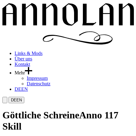
Links & Mods
Über uns
Kontakt
Mehr
Impressum
Datenschutz
DE
EN
DE
EN
Göttliche Schreine
Anno 117
Skill