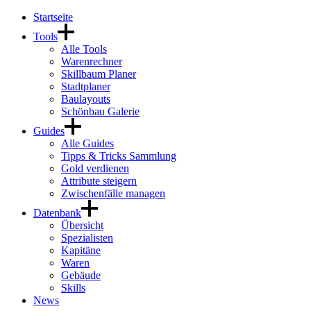
Startseite
Tools
Alle Tools
Warenrechner
Skillbaum Planer
Stadtplaner
Baulayouts
Schönbau Galerie
Guides
Alle Guides
Tipps & Tricks Sammlung
Gold verdienen
Attribute steigern
Zwischenfälle managen
Datenbank
Übersicht
Spezialisten
Kapitäne
Waren
Gebäude
Skills
News