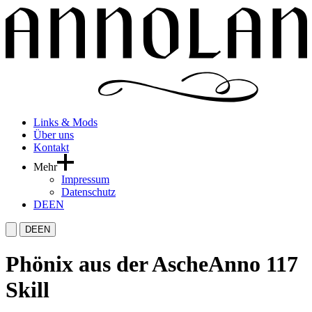
Links & Mods
Über uns
Kontakt
Mehr
Impressum
Datenschutz
DE
EN
DE
EN
Phönix aus der Asche
Anno 117
Skill