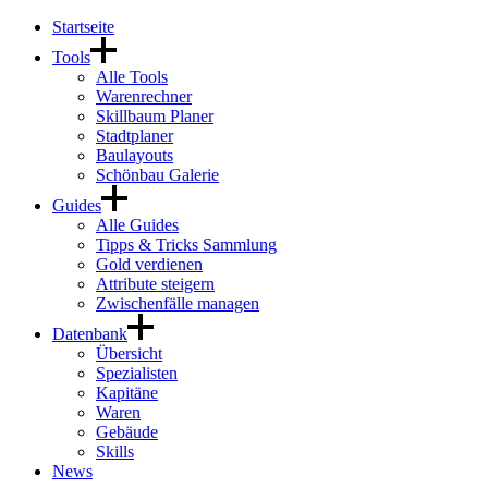
Startseite
Tools
Alle Tools
Warenrechner
Skillbaum Planer
Stadtplaner
Baulayouts
Schönbau Galerie
Guides
Alle Guides
Tipps & Tricks Sammlung
Gold verdienen
Attribute steigern
Zwischenfälle managen
Datenbank
Übersicht
Spezialisten
Kapitäne
Waren
Gebäude
Skills
News