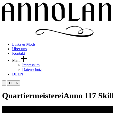
Links & Mods
Über uns
Kontakt
Mehr
Impressum
Datenschutz
DE
EN
DE
EN
Quartiermeisterei
Anno 117 Skil