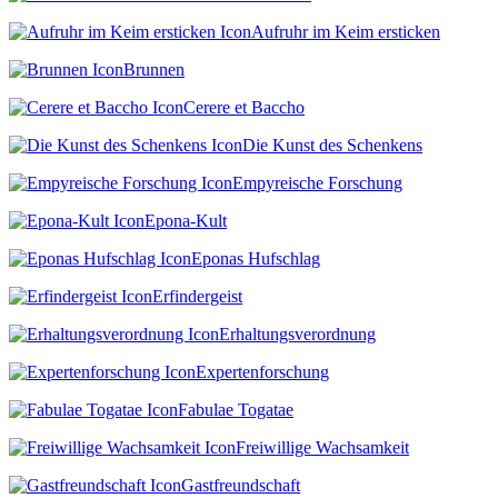
Aufruhr im Keim ersticken
Brunnen
Cerere et Baccho
Die Kunst des Schenkens
Empyreische Forschung
Epona-Kult
Eponas Hufschlag
Erfindergeist
Erhaltungsverordnung
Expertenforschung
Fabulae Togatae
Freiwillige Wachsamkeit
Gastfreundschaft