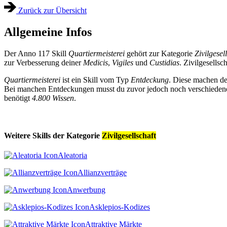
Zurück zur Übersicht
Allgemeine Infos
Der Anno 117 Skill
Quartiermeisterei
gehört zur Kategorie
Zivilgesel
zur Verbesserung deiner
Medicis
,
Vigiles
und
Custidias
. Zivilgesellsc
Quartiermeisterei
ist ein Skill vom Typ
Entdeckung
. Diese machen de
Bei manchen Entdeckungen musst du zuvor jedoch noch verschiedene 
benötigt
4.800 Wissen
.
Weitere Skills der Kategorie
Zivilgesellschaft
Aleatoria
Allianzverträge
Anwerbung
Asklepios-Kodizes
Attraktive Märkte