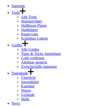
Startseite
Tools
Alle Tools
Warenrechner
Skillbaum Planer
Stadtplaner
Baulayouts
Schönbau Galerie
Guides
Alle Guides
Tipps & Tricks Sammlung
Gold verdienen
Attribute steigern
Zwischenfälle managen
Datenbank
Übersicht
Spezialisten
Kapitäne
Waren
Gebäude
Skills
News