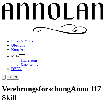
Links & Mods
Über uns
Kontakt
Mehr
Impressum
Datenschutz
DE
EN
DE
EN
Verehrungsforschung
Anno 117
Skill