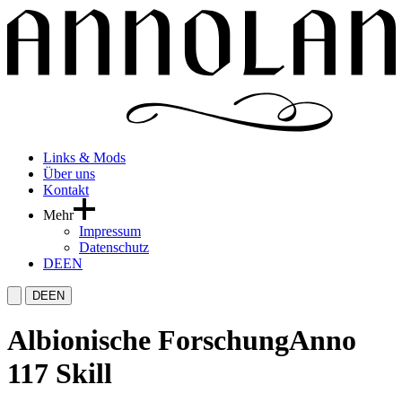
Links & Mods
Über uns
Kontakt
Mehr
Impressum
Datenschutz
DE
EN
DE
EN
Albionische Forschung
Anno
117 Skill