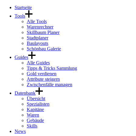
Startseite
Tools
Alle Tools
Warenrechner
Skillbaum Planer
Stadtplaner
Baulayouts
Schönbau Galerie
Guides
Alle Guides
Tipps & Tricks Sammlung
Gold verdienen
Attribute steigern
Zwischenfälle managen
Datenbank
Übersicht
Spezialisten
Kapitäne
Waren
Gebäude
Skills
News