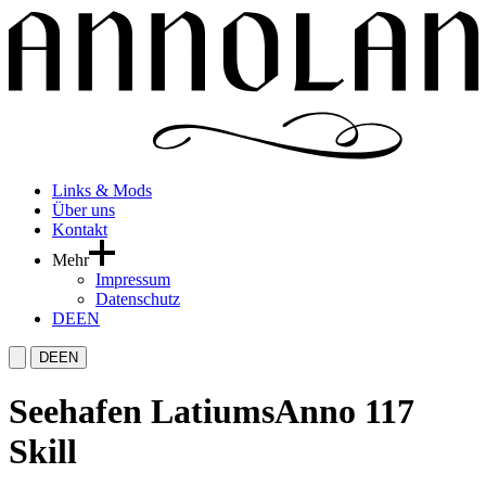
Links & Mods
Über uns
Kontakt
Mehr
Impressum
Datenschutz
DE
EN
DE
EN
Seehafen Latiums
Anno 117
Skill