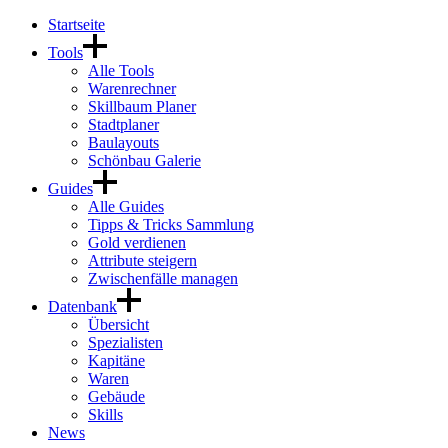
Startseite
Tools
Alle Tools
Warenrechner
Skillbaum Planer
Stadtplaner
Baulayouts
Schönbau Galerie
Guides
Alle Guides
Tipps & Tricks Sammlung
Gold verdienen
Attribute steigern
Zwischenfälle managen
Datenbank
Übersicht
Spezialisten
Kapitäne
Waren
Gebäude
Skills
News