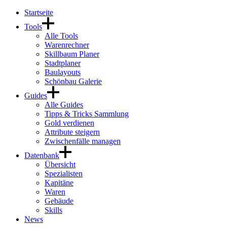
Startseite
Tools
Alle Tools
Warenrechner
Skillbaum Planer
Stadtplaner
Baulayouts
Schönbau Galerie
Guides
Alle Guides
Tipps & Tricks Sammlung
Gold verdienen
Attribute steigern
Zwischenfälle managen
Datenbank
Übersicht
Spezialisten
Kapitäne
Waren
Gebäude
Skills
News