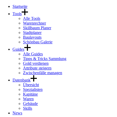
Startseite
Tools
Alle Tools
Warenrechner
Skillbaum Planer
Stadtplaner
Baulayouts
Schönbau Galerie
Guides
Alle Guides
Tipps & Tricks Sammlung
Gold verdienen
Attribute steigern
Zwischenfälle managen
Datenbank
Übersicht
Spezialisten
Kapitäne
Waren
Gebäude
Skills
News