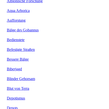
Albionische Forschung
Aqua Arborica
Aufforstung
Bälge des Gobannus
Bedienstete
Befestigte Straßen
Bessere Bälge
Biberjagd
Blinder Gehorsam
Blut von Terra
Depotismus
Depots