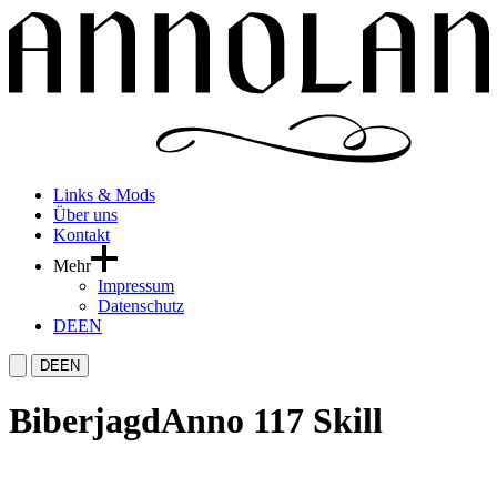
Links & Mods
Über uns
Kontakt
Mehr
Impressum
Datenschutz
DE
EN
DE
EN
Biberjagd
Anno 117 Skill