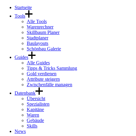
Startseite
Tools
Alle Tools
Warenrechner
Skillbaum Planer
Stadtplaner
Baulayouts
Schönbau Galerie
Guides
Alle Guides
Tipps & Tricks Sammlung
Gold verdienen
Attribute steigern
Zwischenfälle managen
Datenbank
Übersicht
Spezialisten
Kapitäne
Waren
Gebäude
Skills
News