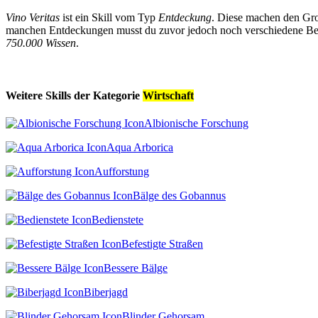
Vino Veritas
ist ein Skill vom Typ
Entdeckung
. Diese machen den Gro
manchen Entdeckungen musst du zuvor jedoch noch verschiedene Bedi
750.000 Wissen
.
Weitere Skills der Kategorie
Wirtschaft
Albionische Forschung
Aqua Arborica
Aufforstung
Bälge des Gobannus
Bedienstete
Befestigte Straßen
Bessere Bälge
Biberjagd
Blinder Gehorsam