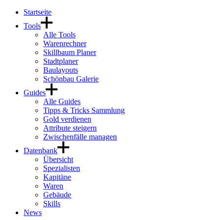
Startseite
Tools
Alle Tools
Warenrechner
Skillbaum Planer
Stadtplaner
Baulayouts
Schönbau Galerie
Guides
Alle Guides
Tipps & Tricks Sammlung
Gold verdienen
Attribute steigern
Zwischenfälle managen
Datenbank
Übersicht
Spezialisten
Kapitäne
Waren
Gebäude
Skills
News